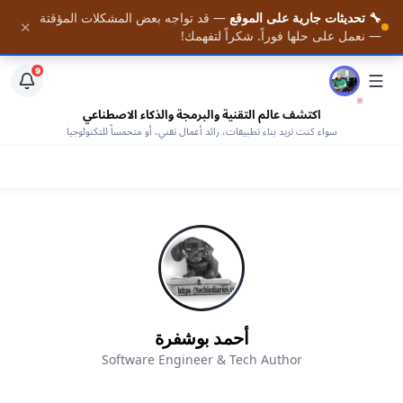
🔧 تحديثات جارية على الموقع
— قد تواجه بعض المشكلات المؤقتة
📚 احصل على أحدث المقالات فور نشرها — مع وصول كامل
✕
الرئيسية
— نعمل على حلها فوراً. شكراً لتفهمك!
لمكتبتنا من الكتب المجانية —
افتح المكتبة
9
اكتشف عالم التقنية والبرمجة والذكاء الاصطناعي
سواء كنت تريد بناء تطبيقات، رائد أعمال تقني، أو متحمساً للتكنولوجيا
أحمد بوشفرة
Software Engineer & Tech Author
AHMED BOUCHEFRA
ahmedbouchefra.com