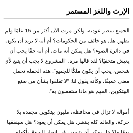
الإرث واللغز المستمر
الجميع ينتظر عودته، ولكن مرت الآن أكثر من 15 عامًا ولم
يظهر. هل هو خائف من الحكومات؟ أم أنه لا يريد أن يكون
في دائرة الضوء؟ هل يمكن أنه مات، أم أنه حقًا يحب أن
يعيش متخفيًا؟ لقد قالها مرة: “المشروع لا يجب أن يتبع لأي
شخص، يجب أن يكون ملكًا للجميع”. هذه الجملة تحمل
معنى عميقًا، وكأنه يقول لنا: “لا تقلقوا بشأن من صنع
البيتكوين، المهم هو ماذا ستفعلون به”.
أمواله لا تزال في محافظه، مليون بيتكوين مجمدة بلا
حركة، والعالم كله ينتظر. هل يمكن أن يعود؟ هل سينفقها
يومًا ما؟ هل يمكن أن يتسبب في انهيار السوق بأكمله