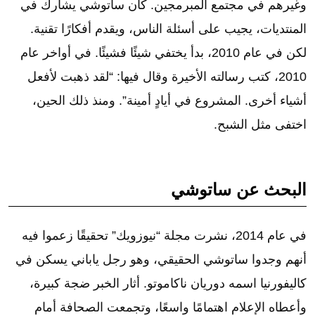
وغيرهم في مجتمع المبرمجين. كان ساتوشي يشارك في
المنتديات، يجيب على أسئلة الناس، ويقدم أفكارًا تقنية.
لكن في عام 2010، بدأ يختفي شيئًا فشيئًا. في أواخر عام
2010، كتب رسالته الأخيرة وقال فيها: “لقد ذهبت لأفعل
أشياء أخرى. المشروع في أيادٍ أمينة”. ومنذ ذلك الحين،
اختفى مثل الشبح.
البحث عن ساتوشي
في عام 2014، نشرت مجلة “نيوزويك” تحقيقًا زعموا فيه
أنهم وجدوا ساتوشي الحقيقي، وهو رجل ياباني يسكن في
كاليفورنيا اسمه دوريان ناكاموتو. أثار الخبر ضجة كبيرة،
وأعطاه الإعلام اهتمامًا واسعًا، وتجمعت الصحافة أمام