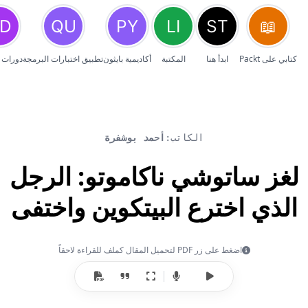
كتابي على Packt
ابدأ هنا
المكتبة
أكاديمية بايثون
تطبيق اختبارات البرمجة
دورات 
الكاتب:
أحمد بوشفرة
لغز ساتوشي ناكاموتو: الرجل
الذي اخترع البيتكوين واختفى
اضغط على زر PDF لتحميل المقال كملف للقراءة لاحقاً