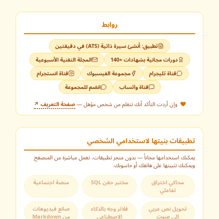
م.
روابط
تطبيق: أنشئ سيرة ذاتية (ATS) في دقيقتين
دورات مجانية بشهادات +140
المجلة التقنية الأسبوعية
القصص
قناة تليجرام
مجموعة الفيسبوك
قناة انستجرام
قناة واتساب
انضم للمجموعة
ابدأ هنا
وإن أردت التأكد أنك تتعلم من شخص مؤهل —
صفحة التعريف ↗
إذا كنت مبتدئاً وتريد تعلم البرمجة من الصفر...
تطبيقات بنيتها لاستخدامي الشخصي
أكاديمية بايثون
يمكنك استخدامها مجاناً — بدون متجر تطبيقات، تعمل مباشرة من المتصفح
إذا كنت تريد تعلم بايثون بسهولة وتفاعلية عن...
ويمكنك تثبيتها على هاتفك أو حاسوبك.
محاكي اختراق
مختبر حقن SQL
منصة اجتماعية
ل الآن
تفاعلي
دورات يوديمي
تحويل نص عربي
فلاتر وجه بالذكاء
صانع فيديوهات
إذا كنت تريد الحصول على دورات يوديمي مع...
إلى صوت
الاصطناعي
من Markdown