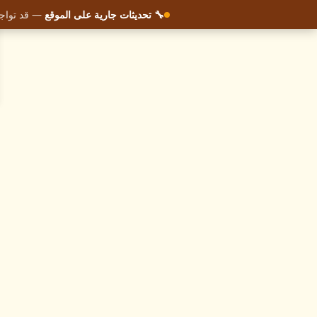
🔧 تحديثات جارية على الموقع
— قد تواجه
✕
كتاب احترافي — مدفوع
Full Stack Development with Angular
and GraphQL — منشور عبر Packt