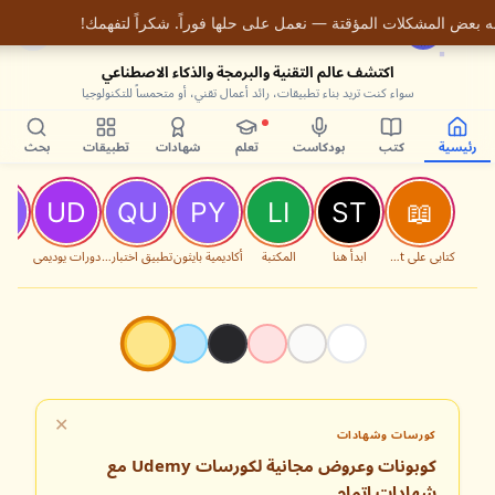
9
 بعض المشكلات المؤقتة — نعمل على حلها فوراً. شكراً لتفهمك!
اكتشف عالم التقنية والبرمجة والذكاء الاصطناعي
سواء كنت تريد بناء تطبيقات، رائد أعمال تقني، أو متحمساً للتكنولوجيا
رئيسية
كتب
بودكاست
تعلم
شهادات
تطبيقات
بحث
كتابي على Packt
ابدأ هنا
المكتبة
أكاديمية بايثون
تطبيق اختبارات البرمجة
دورات يوديمي
المس
✕
✕
كورسات وشهادات
كوبونات وعروض مجانية لكورسات Udemy مع
شهادات إتمام