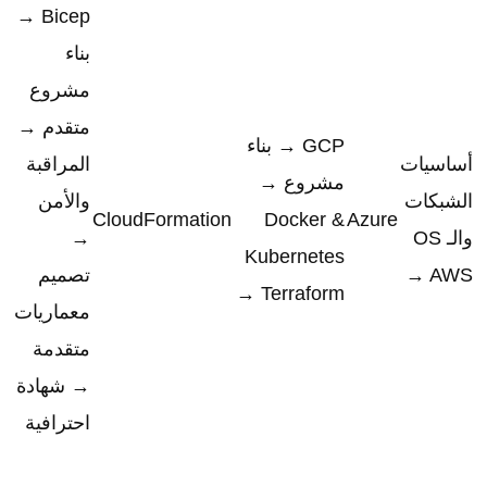
Bicep →
بناء
مشروع
متقدم →
GCP → بناء
أساسيات
المراقبة
مشروع →
الشبكات
والأمن
CloudFormation
Docker &
Azure
والـ OS
→
Kubernetes
→ AWS
تصميم
→ Terraform
معماريات
متقدمة
→ شهادة
احترافية