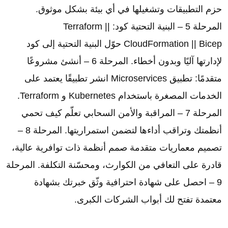
حزم التطبيقات وتشغيلها في أي بيئة بشكل موثوق.
المرحلة 5 – البنية التحتية كود: Terraform ||
CloudFormation || Bicep حوّل البنية التحتية إلى كود
لإدارتها آليًا وبدون أخطاء. المرحلة 6 – أنشئ مشروعًا
متقدمًا: تطبيق Microservices انشر تطبيقًا يعتمد على
الخدمات المصغرة باستخدام Kubernetes و Terraform.
المرحلة 7 – المراقبة والأمن السحابي تعلّم كيف تحمي
أنظمتك وتراقب أداءها لتضمن استمراريتها. المرحلة 8 –
تصميم معماريات متقدمة صمم أنظمة ذات توافرية عالية،
قادرة على التعافي من الكوارث، ومحسّنة التكلفة. المرحلة
9 – احصل على شهادة احترافية وثّق خبرتك بشهادة
معتمدة تفتح لك أبواب الشركات الكبرى.