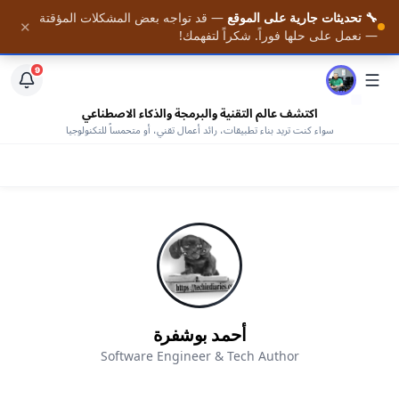
🔧 تحديثات جارية على الموقع
— قد تواجه بعض المشكلات المؤقتة
📚 احصل على أحدث المقالات فور نشرها — مع وصول كامل
✕
الرئيسية
— نعمل على حلها فوراً. شكراً لتفهمك!
لمكتبتنا من الكتب المجانية —
افتح المكتبة
9
اكتشف عالم التقنية والبرمجة والذكاء الاصطناعي
سواء كنت تريد بناء تطبيقات، رائد أعمال تقني، أو متحمساً للتكنولوجيا
أحمد بوشفرة
Software Engineer & Tech Author
AHMED BOUCHEFRA
ahmedbouchefra.com