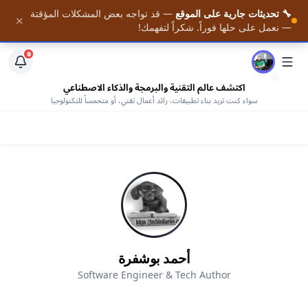
🔧 تحديثات جارية على الموقع
— قد تواجه بعض المشكلات المؤقتة
📚 احصل على أحدث المقالات فور نشرها — مع وصول كامل
✕
الرئيسية
— نعمل على حلها فوراً. شكراً لتفهمك!
لمكتبتنا من الكتب المجانية —
افتح المكتبة
9
اكتشف عالم التقنية والبرمجة والذكاء الاصطناعي
سواء كنت تريد بناء تطبيقات، رائد أعمال تقني، أو متحمساً للتكنولوجيا
أحمد بوشفرة
Software Engineer & Tech Author
AHMED BOUCHEFRA
ahmedbouchefra.com